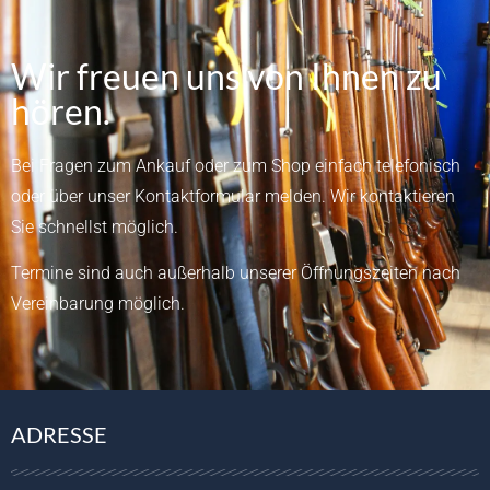
Wir freuen uns von Ihnen zu
hören.
Bei Fragen zum Ankauf oder zum Shop einfach telefonisch
oder über unser
Kontaktformular
melden.
Wir kontaktieren
Sie schnellst möglich.
Termine sind auch außerhalb unserer Öffnungszeiten nach
Vereinbarung möglich.
ADRESSE