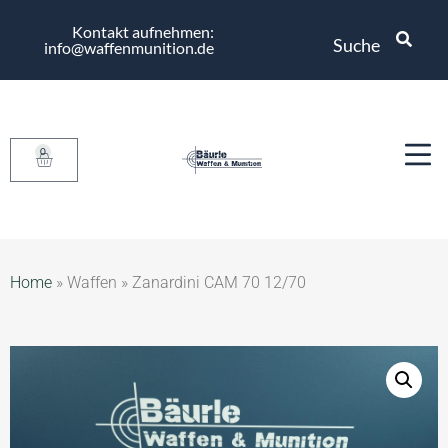
Kontakt aufnehmen:
Suche
info@waffenmunition.de
0
Home
»
Waffen
»
Zanardini CAM 70 12/70