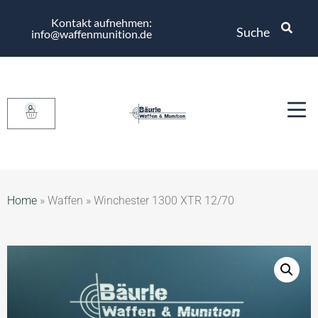
Kontakt aufnehmen:
Suche
info@waffenmunition.de
0
Home
»
Waffen
»
Winchester 1300 XTR 12/70