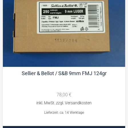
Sellier & Bellot / S&B 9mm FMJ 124gr
78,00
€
Lieferzeit: ca. 14 Werktage