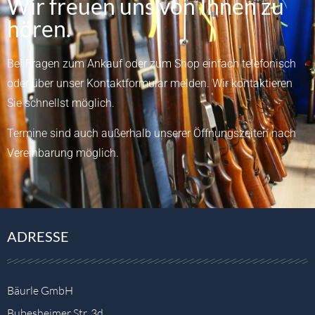
Wir freuen uns von Ihnen zu
hören.
Bei Fragen zum Ankauf oder zum Shop einfach telefonisch
oder über unser
Kontaktformular
melden.
Wir kontaktieren
Sie schnellst möglich.
Termine sind auch außerhalb unserer Öffnungszeiten nach
Vereinbarung möglich.
ADRESSE
Bäurle GmbH
Bubesheimer Str. 3d