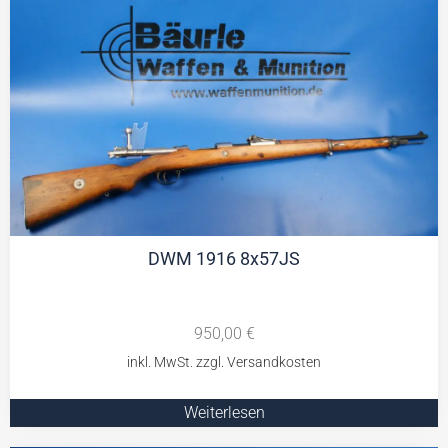
DWM 1916 8x57JS
950,00
€
Weiterlesen