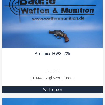
Arminius HW3 .22lr
50,00
€
Weiterlesen