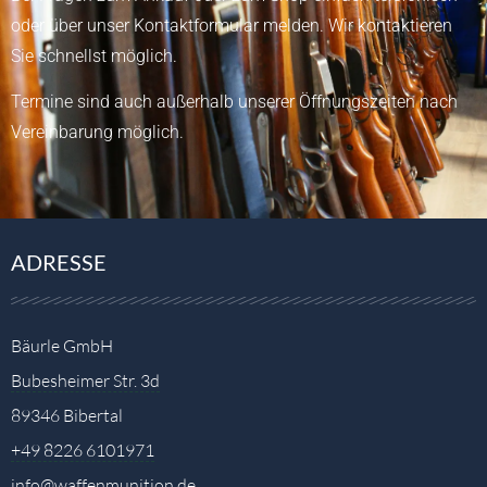
oder über unser
Kontaktformular
melden.
Wir kontaktieren
Sie schnellst möglich.
Termine sind auch außerhalb unserer Öffnungszeiten nach
Vereinbarung möglich.
ADRESSE
Bäurle GmbH
Bubesheimer Str. 3d
89346 Bibertal
+49 8226 6101971
info@waffenmunition.de