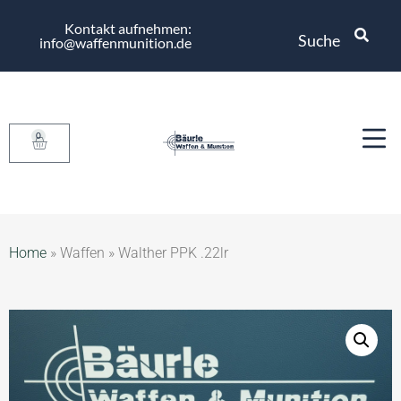
Kontakt aufnehmen:
Suche
info@waffenmunition.de
0
Home
»
Waffen
»
Walther PPK .22lr