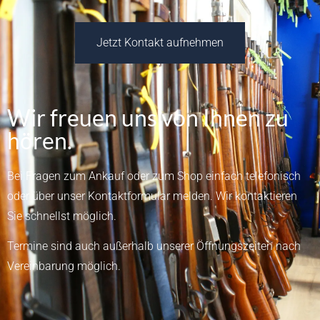
Jetzt Kontakt aufnehmen
Wir freuen uns von Ihnen zu
hören.
Bei Fragen zum Ankauf oder zum Shop einfach telefonisch
oder über unser
Kontaktformular
melden.
Wir kontaktieren
Sie schnellst möglich.
Termine sind auch außerhalb unserer Öffnungszeiten nach
Vereinbarung möglich.