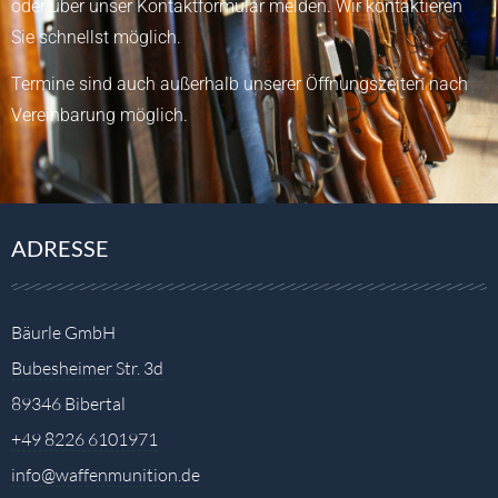
oder über unser
Kontaktformular
melden.
Wir kontaktieren
Sie schnellst möglich.
Termine sind auch außerhalb unserer Öffnungszeiten nach
Vereinbarung möglich.
ADRESSE
Bäurle GmbH
Bubesheimer Str. 3d
89346 Bibertal
+49 8226 6101971
info@waffenmunition.de