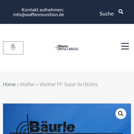
Kontakt aufnehmen:
Suche
info@waffenmunition.de
0
Home
»
Waffen
»
Walther PP Super 9x18Ultra