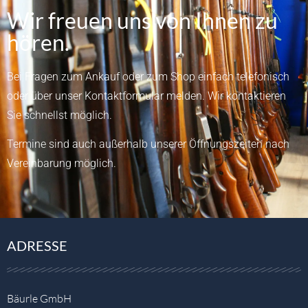
Wir freuen uns von Ihnen zu
hören.
Bei Fragen zum Ankauf oder zum Shop einfach telefonisch
oder über unser
Kontaktformular
melden.
Wir kontaktieren
Sie schnellst möglich.
Termine sind auch außerhalb unserer Öffnungszeiten nach
Vereinbarung möglich.
ADRESSE
Bäurle GmbH