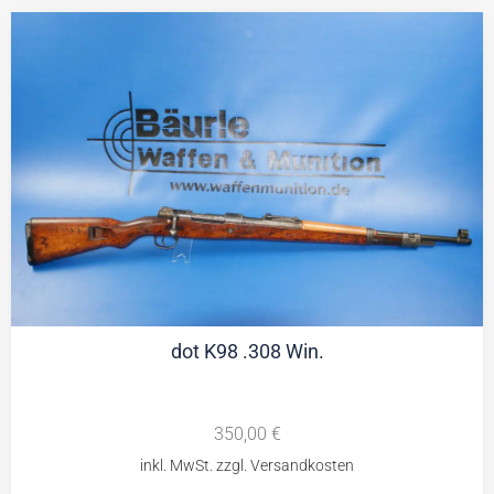
dot K98 .308 Win.
350,00
€