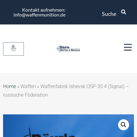
Kontakt aufnehmen:
Suche
info@waffenmunition.de
0
Home
»
Waffen
»
Waffenfabrik Ishevsk OSP-30 4 (Signal) –
russische Föderation