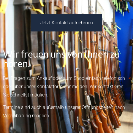
Jetzt Kontakt aufnehmen
Wir freuen uns von Ihnen zu
hören.
Bei Fragen zum Ankauf oder zum Shop einfach telefonisch
oder über unser
Kontaktformular
melden.
Wir kontaktieren
Sie schnellst möglich.
Termine sind auch außerhalb unserer Öffnungszeiten nach
Vereinbarung möglich.