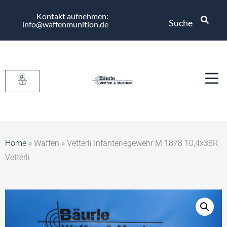
Kontakt aufnehmen:
Suche
info@waffenmunition.de
0
Home
»
Waffen
»
Vetterli Infanteriegewehr M 1878 10,4x38R
Vetterli