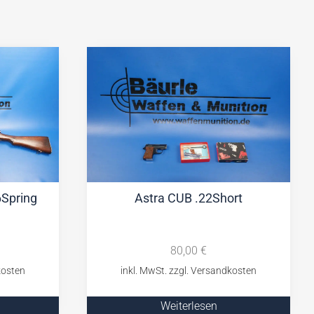
6Spring
Astra CUB .22Short
80,00
€
Weiterlesen