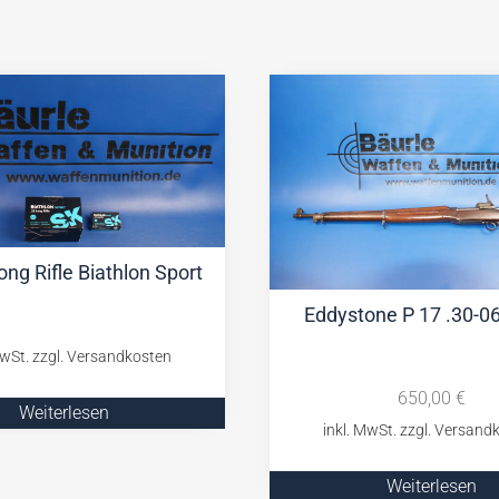
ong Rifle Biathlon Sport
Eddystone P 17 .30-0
650,00
€
Weiterlesen
Weiterlesen