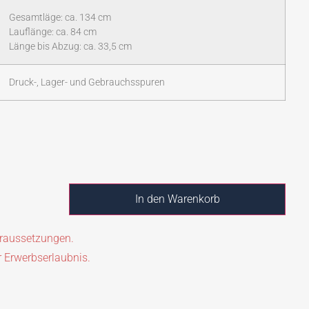
Gesamtläge: ca. 134 cm
Lauflänge: ca. 84 cm
Länge bis Abzug: ca. 33,5 cm
Druck-, Lager- und Gebrauchsspuren
In den Warenkorb
oraussetzungen.
r Erwerbserlaubnis.