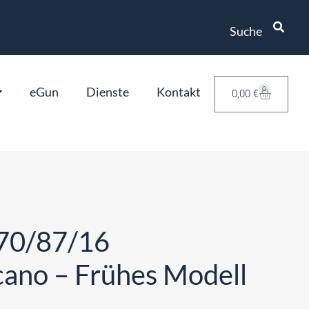
Suche
eGun
Dienste
Kontakt
0
0,00
€
870/87/16
ano – Frühes Modell