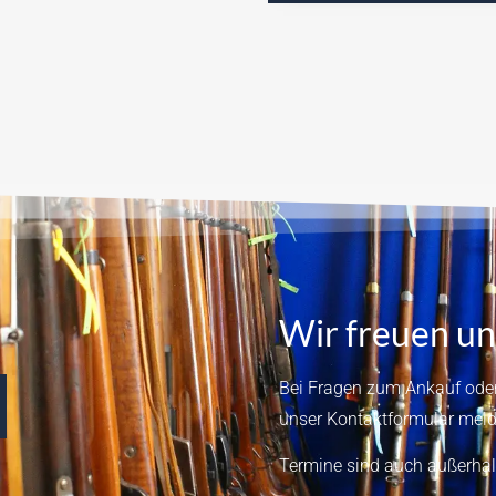
Wir freuen un
Bei Fragen zum Ankauf oder
unser
Kontaktformular
meld
Termine sind auch außerhal