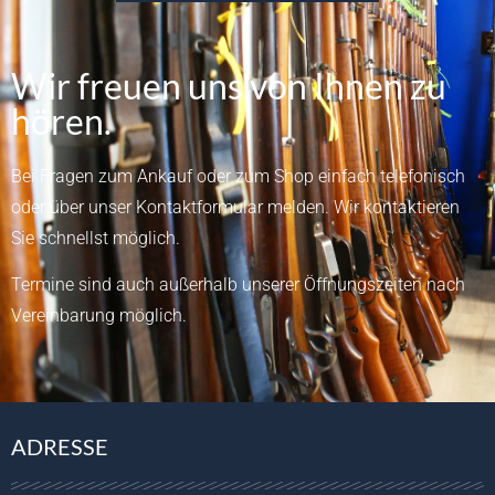
Wir freuen uns von Ihnen zu
hören.
Bei Fragen zum Ankauf oder zum Shop einfach telefonisch
oder über unser
Kontaktformular
melden.
Wir kontaktieren
Sie schnellst möglich.
Termine sind auch außerhalb unserer Öffnungszeiten nach
Vereinbarung möglich.
ADRESSE