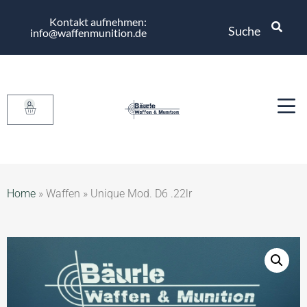
Kontakt aufnehmen:
Suche
info@waffenmunition.de
0
Home
»
Waffen
»
Unique Mod. D6 .22lr