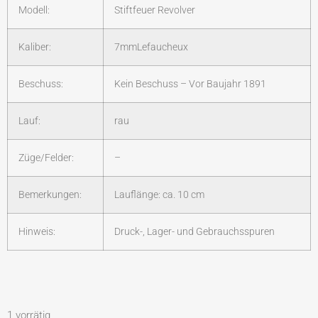
Modell:
Stiftfeuer Revolver
Kaliber:
7mmLefaucheux
Beschuss:
Kein Beschuss – Vor Baujahr 1891
Lauf:
rau
Züge/Felder:
–
Bemerkungen:
Lauflänge: ca. 10 cm
Hinweis:
Druck-, Lager- und Gebrauchsspuren
1 vorrätig