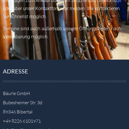
Bei Fragen zum Ankauf oder zum Shop einfach telefonisch
oder über unser
Kontaktformular
melden.
Wir kontaktieren
Sie schnellst möglich.
Termine sind auch außerhalb unserer Öffnungszeiten nach
Vereinbarung möglich.
ADRESSE
Bäurle GmbH
Bubesheimer Str. 3d
89346 Bibertal
+49 8226 6101971