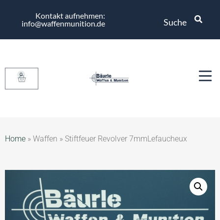
Kontakt aufnehmen:
Suche
info@waffenmunition.de
0
Home
»
Waffen
»
Stiftfeuer Revolver 7mmLefaucheux