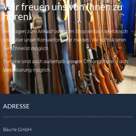
Wir freuen uns von Ihnen zu
hören.
Bei Fragen zum Ankauf oder zum Shop einfach telefonisch
oder über unser
Kontaktformular
melden.
Wir kontaktieren
Sie schnellst möglich.
Termine sind auch außerhalb unserer Öffnungszeiten nach
Vereinbarung möglich.
ADRESSE
Bäurle GmbH