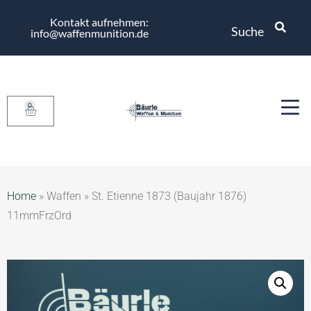
Kontakt aufnehmen:
Suche
info@waffenmunition.de
0
Home
»
Waffen
»
St. Etienne 1873 (Baujahr 1876)
11mmFrzOrd