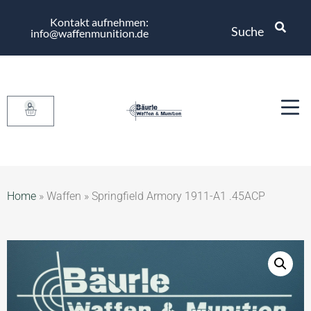
Kontakt aufnehmen:
Suche
info@waffenmunition.de
0
Home
»
Waffen
»
Springfield Armory 1911-A1 .45ACP