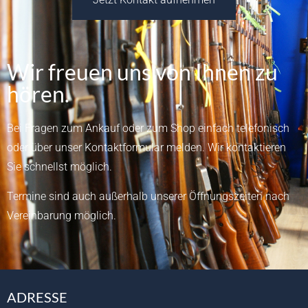
Wir freuen uns von Ihnen zu
hören.
Bei Fragen zum Ankauf oder zum Shop einfach telefonisch
oder über unser
Kontaktformular
melden.
Wir kontaktieren
Sie schnellst möglich.
Termine sind auch außerhalb unserer Öffnungszeiten nach
Vereinbarung möglich.
ADRESSE