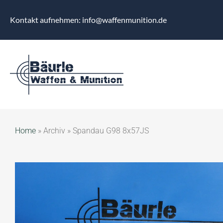
Kontakt aufnehmen: info@waffenmunition.de
Home
»
Archiv
»
Spandau G98 8x57JS