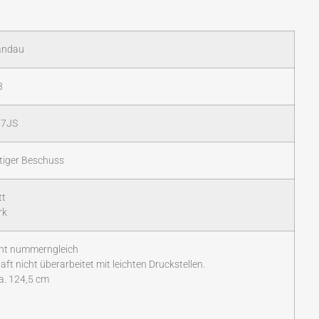
andau
8
57JS
tiger Beschuss
tt
rk
ht nummerngleich
aft nicht überarbeitet mit leichten Druckstellen.
ca. 124,5 cm