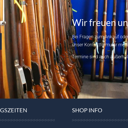
Wir freuen un
Bei Fragen zum Ankauf oder
unser
Kontaktformular
meld
Termine sind auch außerhal
GSZEITEN
SHOP INFO