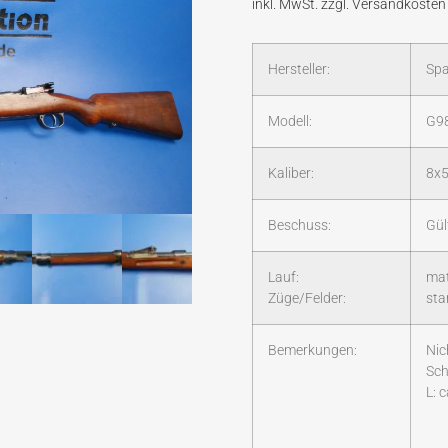
Hersteller:
Sp
Modell:
G9
Kaliber:
8x
Beschuss:
Gül
Lauf:
ma
Züge/Felder:
sta
Bemerkungen:
Nic
Sch
L: 