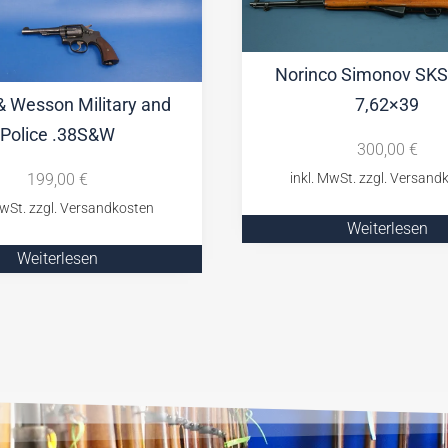
Norinco Simonov SKS
7,62×39
& Wesson Military and
Police .38S&W
300,00
€
199,00
€
Weiterlesen
Weiterlesen