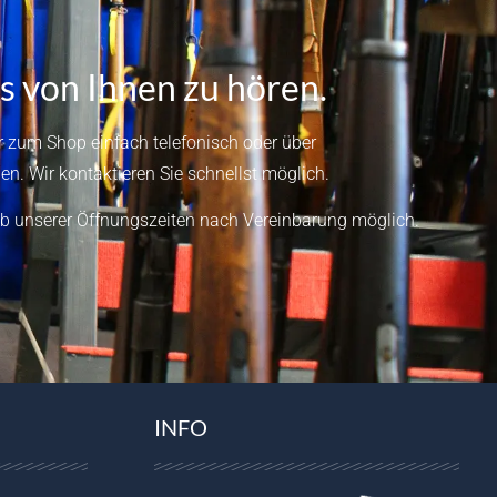
s von Ihnen zu hören.
 zum Shop einfach telefonisch oder über
en.
Wir kontaktieren Sie schnellst möglich.
b unserer Öffnungszeiten nach Vereinbarung möglich.
INFO