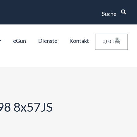
Suche
eGun
Dienste
Kontakt
0
0,00
€
98 8x57JS