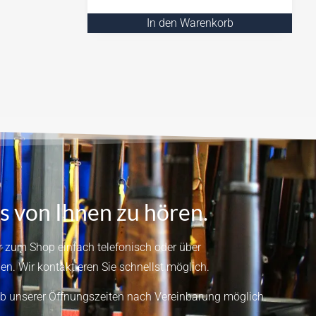
In den Warenkorb
s von Ihnen zu hören.
 zum Shop einfach telefonisch oder über
en.
Wir kontaktieren Sie schnellst möglich.
b unserer Öffnungszeiten nach Vereinbarung möglich.