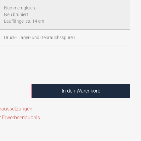
Nummerngleich.
Neu brüniert.
Lauflänge: ca. 14 cm
Druck-, Lager- und Gebrauchsspuren
In den Warenkorb
oraussetzungen.
r Erwerbserlaubnis.