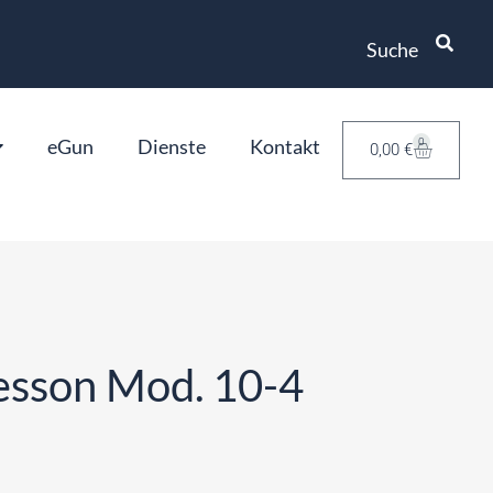
Suche
eGun
Dienste
Kontakt
0
0,00
€
esson Mod. 10-4