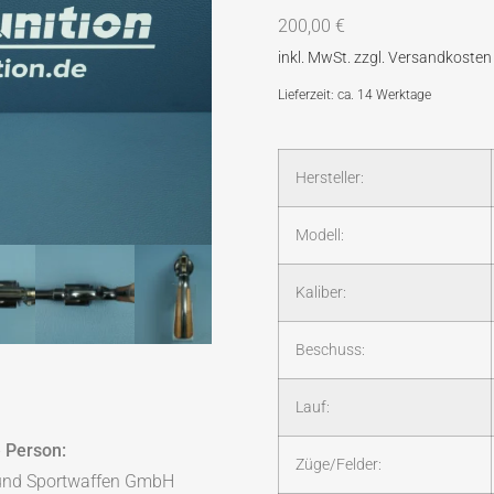
200,00
€
Lieferzeit: ca. 14 Werktage
Hersteller:
Modell:
Kaliber:
Beschuss:
Lauf:
 Person:
Züge/Felder:
und Sportwaffen GmbH