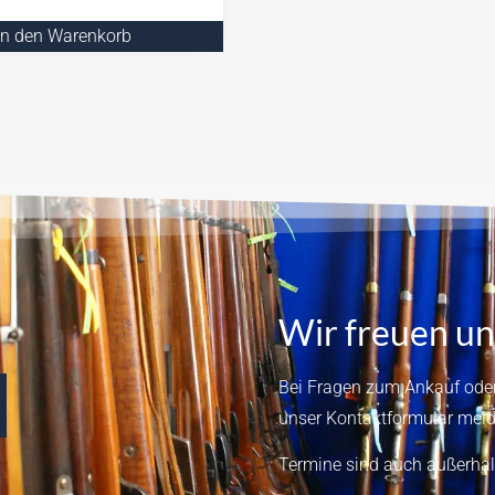
In den Warenkorb
Wir freuen un
Bei Fragen zum Ankauf oder
unser
Kontaktformular
meld
Termine sind auch außerhal