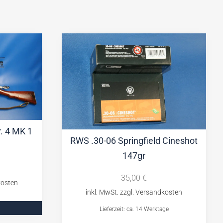
. 4 MK 1
RWS .30-06 Springfield Cineshot
147gr
35,00
€
Lieferzeit: ca. 14 Werktage