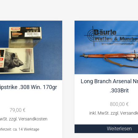
Long Branch Arsenal Nr
pstrike .308 Win. 170gr
.303Brit
800,00
€
79,00
€
Weiterlesen
eferzeit: ca. 14 Werktage