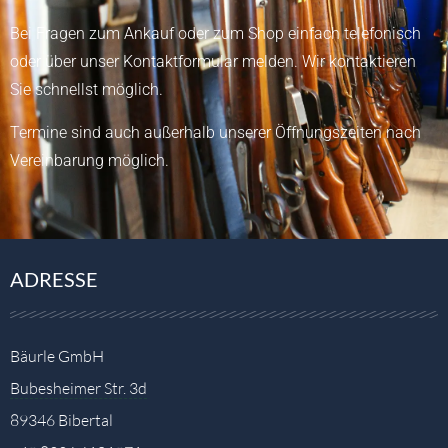
Bei Fragen zum Ankauf oder zum Shop einfach telefonisch
oder über unser
Kontaktformular
melden.
Wir kontaktieren
Sie schnellst möglich.
Termine sind auch außerhalb unserer Öffnungszeiten nach
Vereinbarung möglich.
ADRESSE
Bäurle GmbH
Bubesheimer Str. 3d
89346 Bibertal