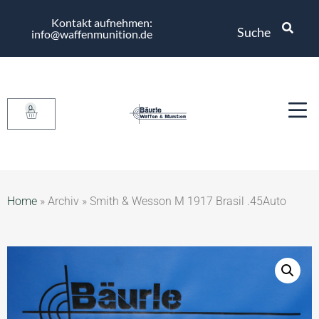
Kontakt aufnehmen:
Suche
info@waffenmunition.de
0
Home
»
Archiv
»
Smith & Wesson M 1917 Brasil .45Auto