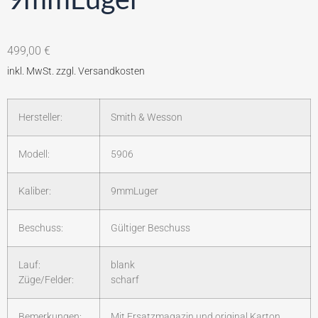
499,00
€
Hersteller:
Smith & Wesson
Modell:
5906
Kaliber:
9mmLuger
Beschuss:
Gültiger Beschuss
Lauf:
blank
Züge/Felder:
scharf
Bemerkungen:
Mit Ersatzmagazin und original Karton.