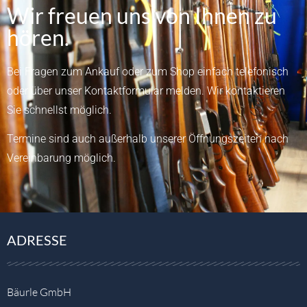
Wir freuen uns von Ihnen zu
hören.
Bei Fragen zum Ankauf oder zum Shop einfach telefonisch
oder über unser
Kontaktformular
melden.
Wir kontaktieren
Sie schnellst möglich.
Termine sind auch außerhalb unserer Öffnungszeiten nach
Vereinbarung möglich.
ADRESSE
Bäurle GmbH