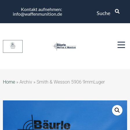
Kontakt aufnehmen:
Suche
info@waffenmunition.de
0
Home
»
Archiv
»
Smith & Wesson 5906 9mmLuger