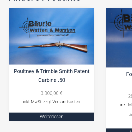
Poultney & Trimble Smith Patent
Fo
Carbine .50
3.300,00
€
2
Li
Weiterlesen