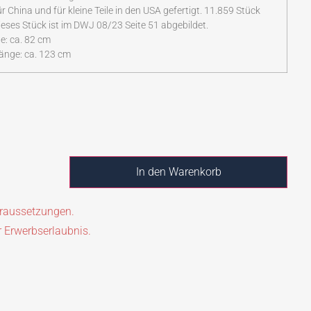
r China und für kleine Teile in den USA gefertigt. 11.859 Stück
eses Stück ist im DWJ 08/23 Seite 51 abgebildet.
e: ca. 82 cm
änge: ca. 123 cm
In den Warenkorb
oraussetzungen.
r Erwerbserlaubnis.