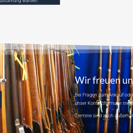
usführung wählen
Wir freuen un
Bei Fragen zum Ankauf oder
unser
Kontaktformular
meld
Termine sind auch außerhal