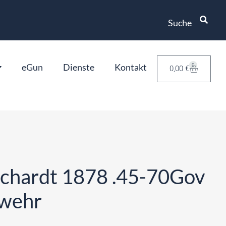
Suche
eGun
Dienste
Kontakt
0
0,00
€
chardt 1878 .45-70Gov
ewehr