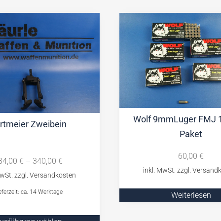
Wolf 9mmLuger FMJ 1
rtmeier Zweibein
Paket
60,00
€
84,00
€
–
340,00
€
eferzeit: ca. 14 Werktage
Weiterlesen