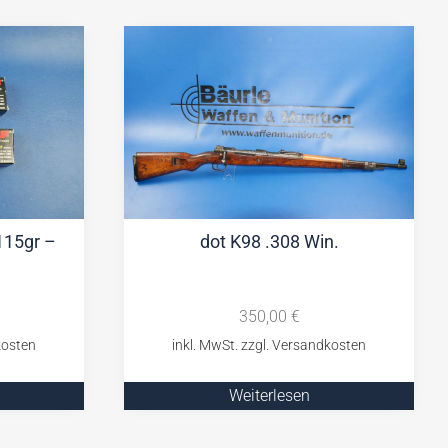
15gr –
dot K98 .308 Win.
350,00
€
Weiterlesen