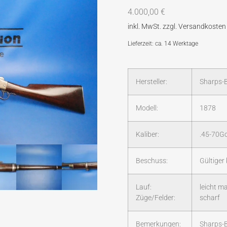
4.000,00
€
Lieferzeit: ca. 14 Werktage
Hersteller:
Sharps-
Modell:
1878
Kaliber:
.45-70G
Beschuss:
Gültiger
Lauf:
leicht ma
Züge/Felder:
scharf
Bemerkungen:
Sharps-B