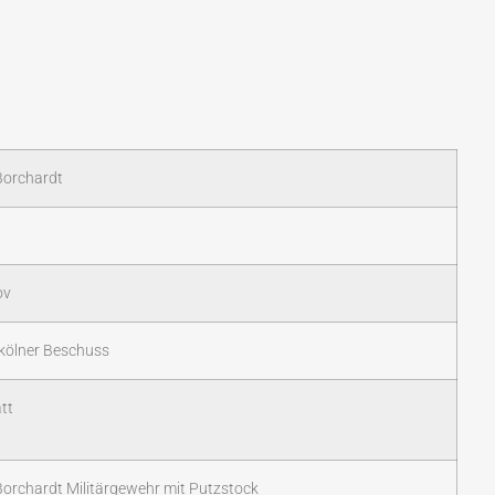
Borchardt
ov
 kölner Beschuss
tt
orchardt Militärgewehr mit Putzstock