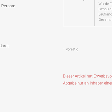
Wurde fü
 Person:
Genau di
Laufläng
Gesamtl
dards.
1 vorrätig
Dieser Artikel hat Erwerbsv
Abgabe nur an Inhaber eine