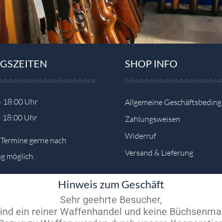
GSZEITEN
SHOP INFO
– 18:00 Uhr
Allgemeine Geschäftsbedin
– 18:00 Uhr
Zahlungsweisen
Widerruf
e Termine gerne nach
Versand & Lieferung
g möglich.
Hinweis zum Geschäft
Sehr geehrte Besucher,
sind ein reiner Waffenhandel und keine Büchsenma