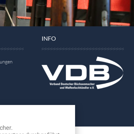
INFO
gungen
cher.