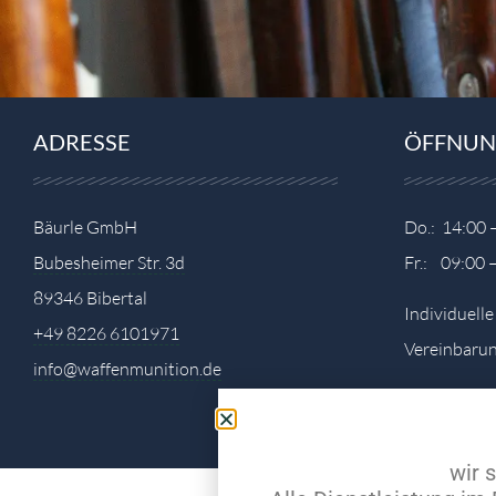
ADRESSE
ÖFFNUN
Bäurle GmbH
Do.: 14:00 
Bubesheimer Str. 3d
Fr.: 09:00 
89346 Bibertal
Individuell
+49 8226 6101971
Vereinbarun
info@waffenmunition.de
wir 