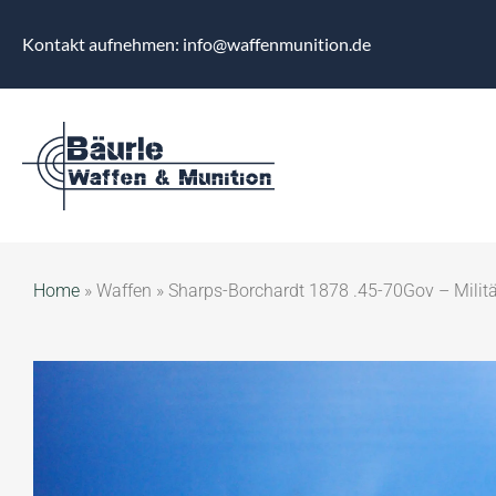
Kontakt aufnehmen: info@waffenmunition.de
Home
»
Waffen
»
Sharps-Borchardt 1878 .45-70Gov – Milit