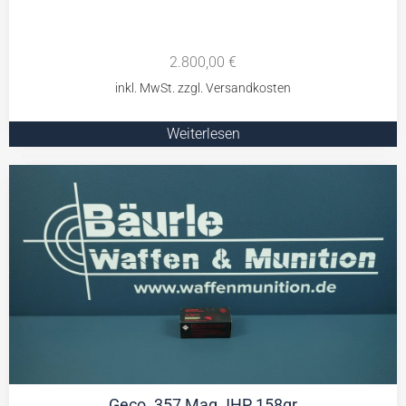
2.800,00
€
Weiterlesen
Geco .357 Mag JHP 158gr