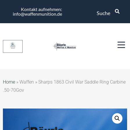
Kontakt aufnehmen:
Suche
info@waffenmunition.de
0
Home
»
Waffen
»
Sharps 1863 Civil War Saddle Ring Carbine
.50-70Gov