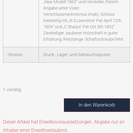
„New Modell 1863“ und Hersteller, Patent-
Angabe unter Visier.
Verschlussmechnismus intakt, Schloss
beidseitig mit „R.S.Lawrence‘ Pat April 12th
1859“ und „C.Sharps‘ Pat Oct 5th 1852“.
Zweiteiliger, sauberer Holzschaft in guter
Erhaltung, Reitstange. Schaftschraube fehlt.
Hinweis:
Druck-, Lager- und Gebrauchsspuren
1 vorrätig
In den Warenkorb
Dieser Artikel hat Erwerbsvoraussetzungen. Abgabe nur an
Inhaber einer Erwerbserlaubnis.