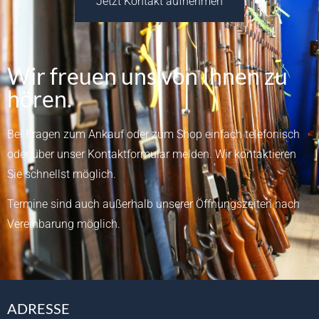
Jetzt Kontakt aufnehmen
Wir freuen uns von Ihnen zu
hören.
Bei Fragen zum Ankauf oder zum Shop einfach telefonisch
oder über unser
Kontaktformular
melden.
Wir kontaktieren
Sie schnellst möglich.
Termine sind auch außerhalb unserer Öffnungszeiten nach
Vereinbarung möglich.
ADRESSE