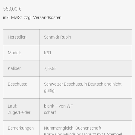
550,00
€
Hersteller:
Schmidt Rubin
Modell:
K31
Kaliber:
7,5×55
Beschuss:
Schweizer Beschuss, in Deutschland nicht
gültig.
Lauf:
blank – von WF
Züge/Felder:
scharf
Bemerkungen:
Nummerngleich, Buchenschaft
Korn- und Mündungsschutz mit L Stempel