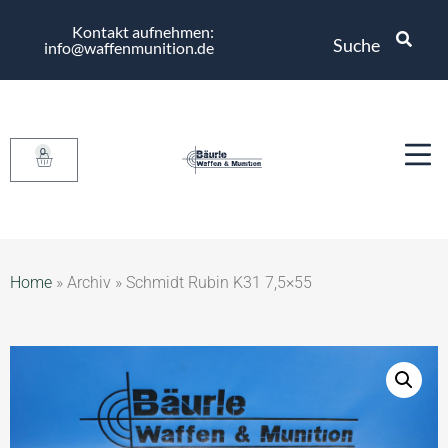
Kontakt aufnehmen:
Suche
info@waffenmunition.de
0
Home
»
Archiv
»
Schmidt Rubin K31 7,5×55