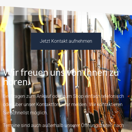
Jetzt Kontakt aufnehmen
Wir freuen uns von Ihnen zu
hören.
Bei Fragen zum Ankauf oder zum Shop einfach telefonisch
oder über unser
Kontaktformular
melden.
Wir kontaktieren
Sie schnellst möglich.
Termine sind auch außerhalb unserer Öffnungszeiten nach