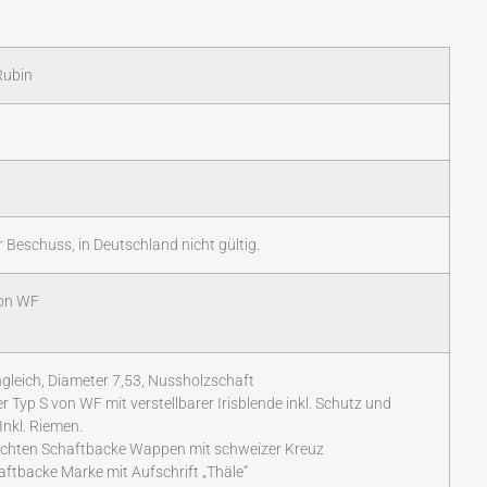
Rubin
 Beschuss, in Deutschland nicht gültig.
von WF
leich, Diameter 7,53, Nussholzschaft
r Typ S von WF mit verstellbarer Irisblende inkl. Schutz und
Inkl. Riemen.
echten Schaftbacke Wappen mit schweizer Kreuz
aftbacke Marke mit Aufschrift „Thäle“