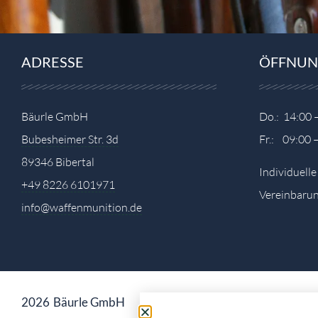
ADRESSE
ÖFFNUN
Bäurle GmbH
Do.: 14:00 
Bubesheimer Str. 3d
Fr.: 09:00 
89346 Bibertal
Individuell
+49 8226 6101971
Vereinbarun
info@waffenmunition.de
2026
Bäurle GmbH