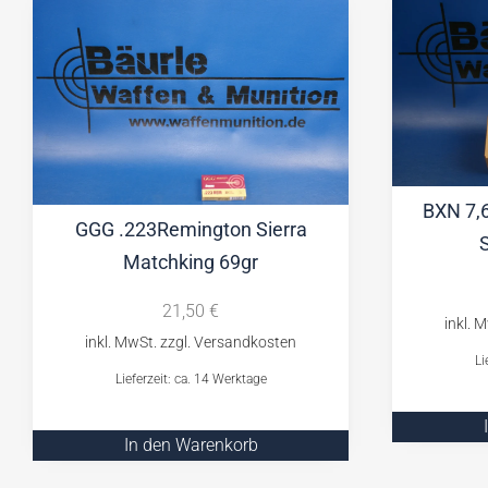
BXN 7,
GGG .223Remington Sierra
Matchking 69gr
21,50
€
Li
Lieferzeit: ca. 14 Werktage
In den Warenkorb