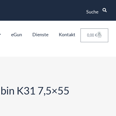
Suche
eGun
Dienste
Kontakt
0
0,00
€
bin K31 7,5×55