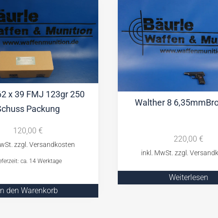
62 x 39 FMJ 123gr 250
Walther 8 6,35mmBr
Schuss Packung
120,00
€
220,00
€
eferzeit: ca. 14 Werktage
Weiterlesen
In den Warenkorb