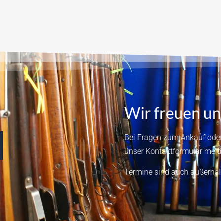
Wir freuen un
Bei Fragen zum Ankauf oder
unser
Kontaktformular
meld
Termine sind auch außerhal