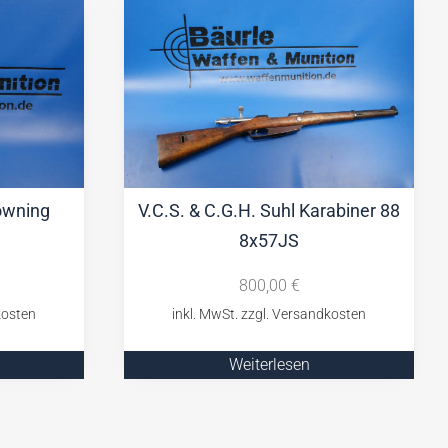
owning
V.C.S. & C.G.H. Suhl Karabiner 88
8x57JS
800,00
€
Weiterlesen