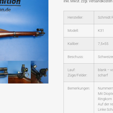
Hersteller:
Schmidt 
Modell:
K31
Kaliber:
7,5×55
Beschuss:
Schweizer
Lauf:
blank – 
Züge/Felder:
scharf
Bemerkungen:
Nummerng
Mit Diopte
Ringkorn 
Auf der r
Linke Sch