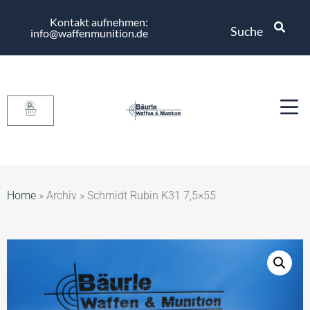
Kontakt aufnehmen:
Suche
info@waffenmunition.de
0
Home
»
Archiv
»
Schmidt Rubin K31 7,5×55