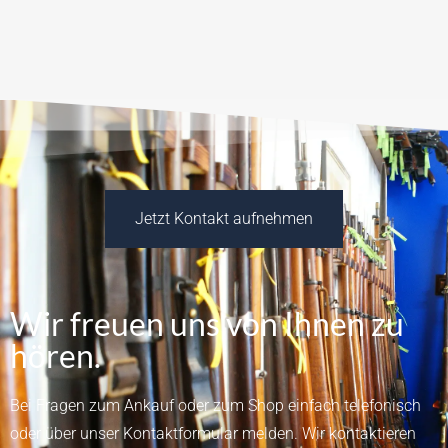
Jetzt Kontakt aufnehmen
Wir freuen uns von Ihnen zu
hören.
Bei Fragen zum Ankauf oder zum Shop einfach telefonisch
oder über unser
Kontaktformular
melden.
Wir kontaktieren