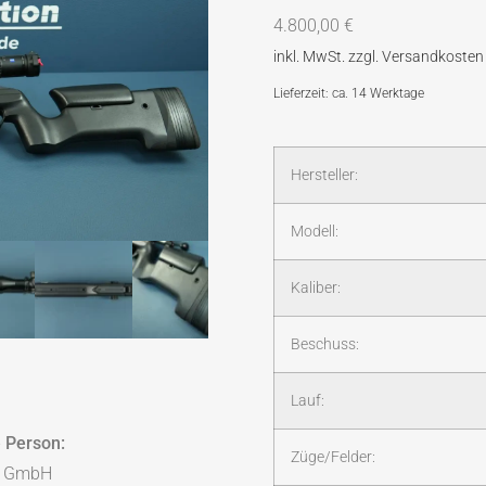
4.800,00
€
Lieferzeit: ca. 14 Werktage
Hersteller:
Modell:
Kaliber:
Beschuss:
Lauf:
 Person:
Züge/Felder:
s GmbH