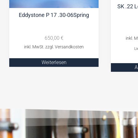
SK .22 L
Eddystone P 17 .30-06Spring
650,00
€
Li
Weiterlesen
A