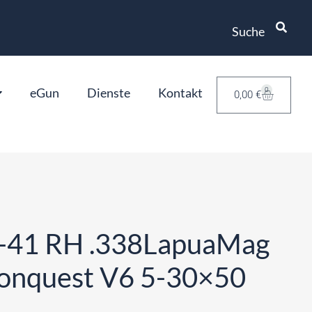
Suche
eGun
Dienste
Kontakt
0
0,00
€
41 RH .338LapuaMag
Conquest V6 5-30×50