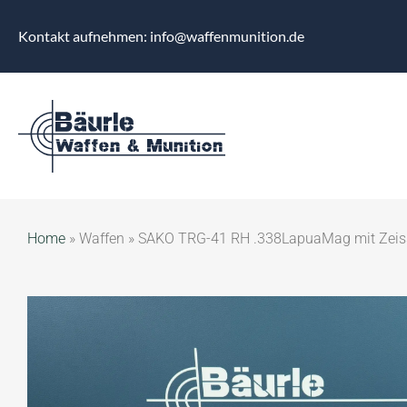
Kontakt aufnehmen: info@waffenmunition.de
Home
»
Waffen
»
SAKO TRG-41 RH .338LapuaMag mit Zeis