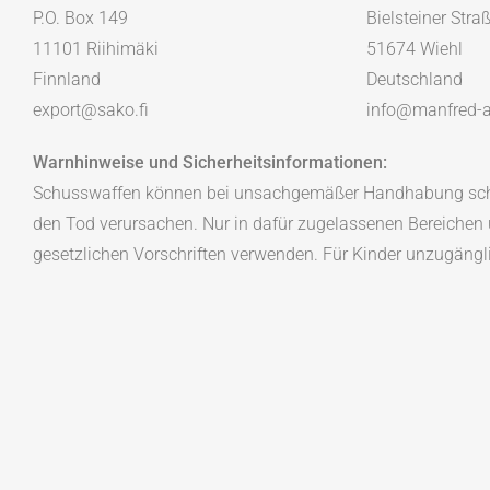
P.O. Box 149
Bielsteiner Stra
11101 Riihimäki
51674 Wiehl
Finnland
Deutschland
export@sako.fi
info@manfred-a
Warnhinweise und Sicherheitsinformationen:
Schusswaffen können bei unsachgemäßer Handhabung sch
den Tod verursachen. Nur in dafür zugelassenen Bereichen u
gesetzlichen Vorschriften verwenden. Für Kinder unzugäng