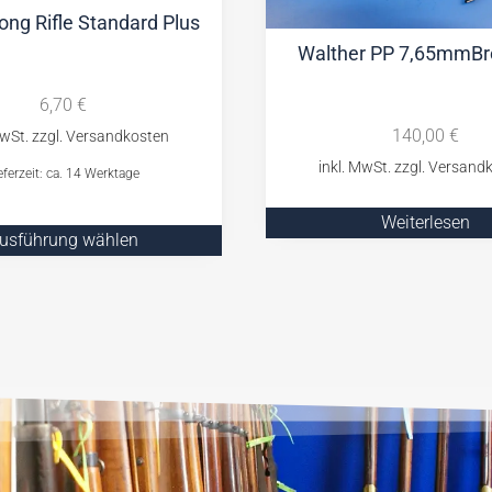
ong Rifle Standard Plus
Walther PP 7,65mmBr
6,70
€
140,00
€
eferzeit: ca. 14 Werktage
Weiterlesen
usführung wählen