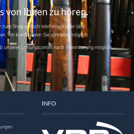
s von Ihnen zu hören.
 zum Shop einfach telefonisch oder über
en.
Wir kontaktieren Sie schnellst möglich.
b unserer Öffnungszeiten nach Vereinbarung möglich.
INFO
gungen