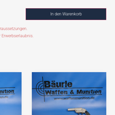
In den Warenkorb
oraussetzungen.
r Erwerbserlaubnis.