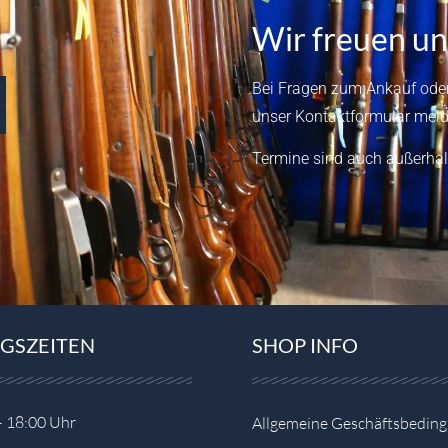
Wir freuen un
Bei Fragen zum Ankauf oder
unser
Kontaktformular
meld
Termine sind auch außerhal
GSZEITEN
SHOP INFO
– 18:00 Uhr
Allgemeine Geschäftsbedin