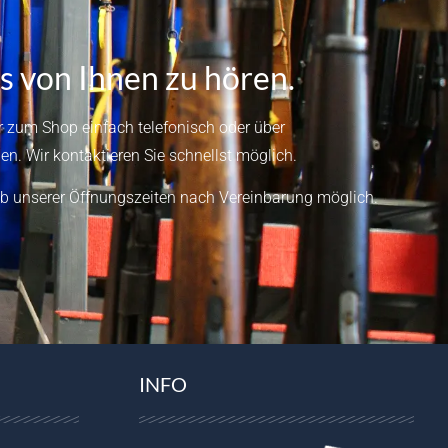
s von Ihnen zu hören.
 zum Shop einfach telefonisch oder über
en.
Wir kontaktieren Sie schnellst möglich.
b unserer Öffnungszeiten nach Vereinbarung möglich.
INFO