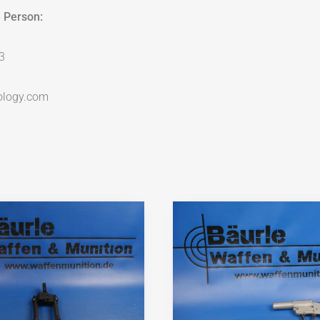
 Person:
3
ology.com