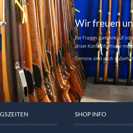
Wir freuen un
Bei Fragen zum Ankauf oder
unser
Kontaktformular
meld
Termine sind auch außerhal
GSZEITEN
SHOP INFO