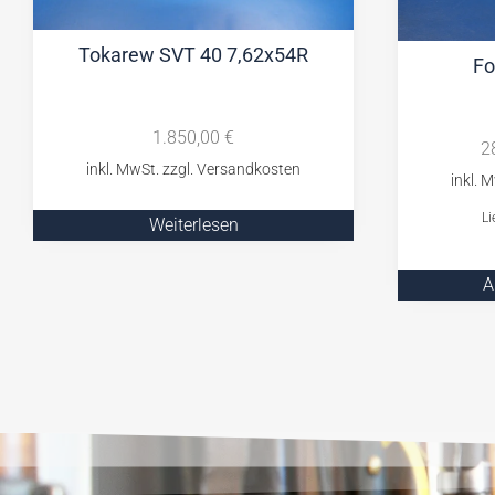
Tokarew SVT 40 7,62x54R
Fo
1.850,00
€
2
Li
Weiterlesen
A