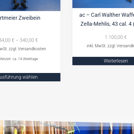
ac – Carl Walther Waff
rtmeier Zweibein
Zella-Mehlis, 43 cal. 4 
1.100,00
€
84,00
€
–
340,00
€
eferzeit: ca. 14 Werktage
Weiterlesen
usführung wählen