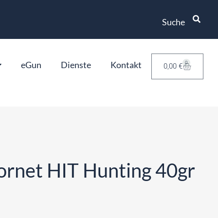
Suche
eGun
Dienste
Kontakt
0
0,00
€
rnet HIT Hunting 40gr