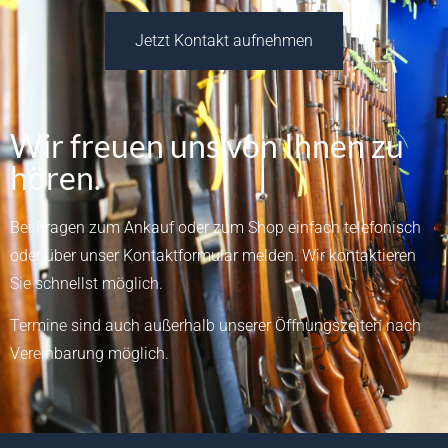
Jetzt Kontakt aufnehmen
Wir freuen uns von Ihnen zu
hören.
Bei Fragen zum Ankauf oder zum Shop einfach telefonisch
oder über unser
Kontaktformular
melden.
Wir kontaktieren
Sie schnellst möglich.
Termine sind auch außerhalb unserer Öffnungszeiten nach
Vereinbarung möglich.