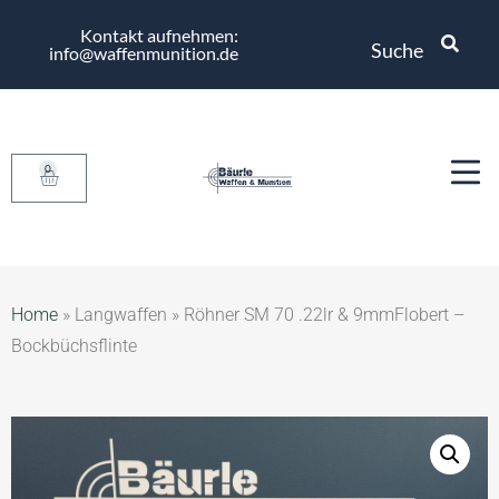
Kontakt aufnehmen:
Suche
info@waffenmunition.de
0
Home
»
Langwaffen
»
Röhner SM 70 .22lr & 9mmFlobert –
Bockbüchsflinte