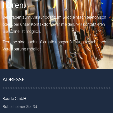
hören.
Bei Fragen zum Ankauf oder zum Shop einfach telefonisch
oder über unser
Kontaktformular
melden.
Wir kontaktieren
Sie schnellst möglich.
Termine sind auch außerhalb unserer Öffnungszeiten nach
Vereinbarung möglich.
ADRESSE
Bäurle GmbH
Bubesheimer Str. 3d