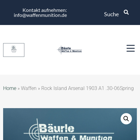
Kontakt aufnehmen:
Suche
info@waffenmunition.de
0
Home
»
Waffen
»
Rock Island Arsenal 1903 A1 .30-06Spring