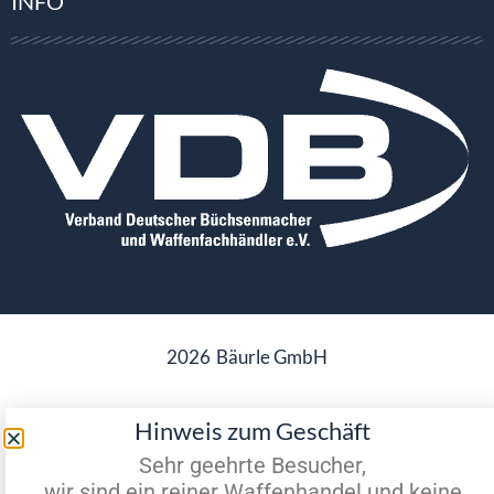
INFO
2026
Bäurle GmbH
Hinweis zum Geschäft
Datenschutz
Impressum
Sehr geehrte Besucher,
wir sind ein reiner Waffenhandel und keine