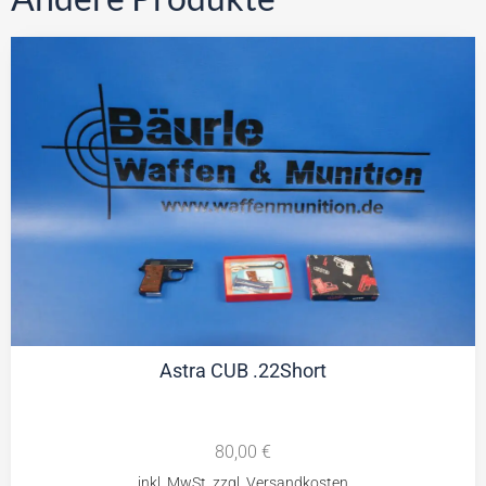
Astra CUB .22Short
80,00
€