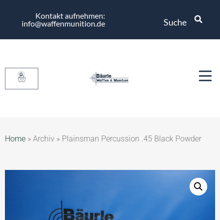
Kontakt aufnehmen:
Suche
info@waffenmunition.de
0
Home
»
Archiv
»
Plainsman Percussion .45 Black Powder