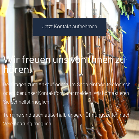
Jetzt Kontakt aufnehmen
Wir freuen uns von Ihnen zu
hören.
Bei Fragen zum Ankauf oder zum Shop einfach telefonisch
oder über unser
Kontaktformular
melden.
Wir kontaktieren
Sie schnellst möglich.
Termine sind auch außerhalb unserer Öffnungszeiten nach
Vereinbarung möglich.