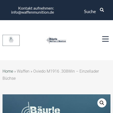
Kontakt aufnehmen:
Suche
info@waffenmunition.de
0
Home
»
Waffen
»
Oviedo M1916 .308Win – Einzellader
Büchse