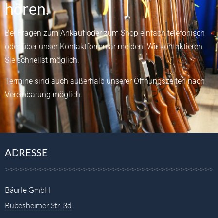
hören.
Bei Fragen zum Ankauf oder zum Shop einfach telefonisch
oder über unser
Kontaktformular
melden.
Wir kontaktieren
Sie schnellst möglich.
Termine sind auch außerhalb unserer Öffnungszeiten nach
Vereinbarung möglich.
ADRESSE
Bäurle GmbH
Bubesheimer Str. 3d