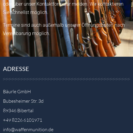
oder über unser
Kontaktformular
melden.
Wir kontaktieren
Sie schnellst möglich.
Termine sind auch außerhalb unserer Öffnungszeiten nach
Vereinbarung möglich.
ADRESSE
Bäurle GmbH
Bubesheimer Str. 3d
89346 Bibertal
+49 8226 6101971
info@waffenmunition.de