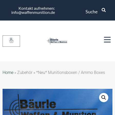
Kontakt aufnehmen:
Suche
info@waffenmunition.de
0
Home
»
Zubehör
»
*Neu* Munitionsboxen / Ammo Boxes