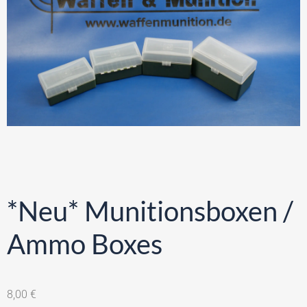
*Neu* Munitionsboxen /
Ammo Boxes
8,00
€