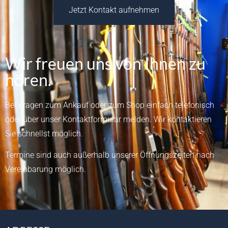
Jetzt Kontakt aufnehmen
Wir freuen uns von Ihnen zu
hören.
Bei Fragen zum Ankauf oder zum Shop einfach telefonisch
oder über unser
Kontaktformular
melden.
Wir kontaktieren
Sie schnellst möglich.
Termine sind auch außerhalb unserer Öffnungszeiten nach
Vereinbarung möglich.