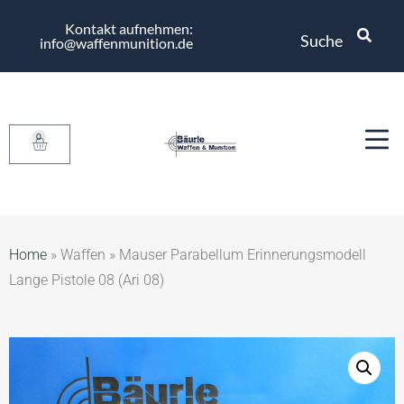
Kontakt aufnehmen:
Suche
info@waffenmunition.de
0
Home
»
Waffen
»
Mauser Parabellum Erinnerungsmodell
Lange Pistole 08 (Ari 08)