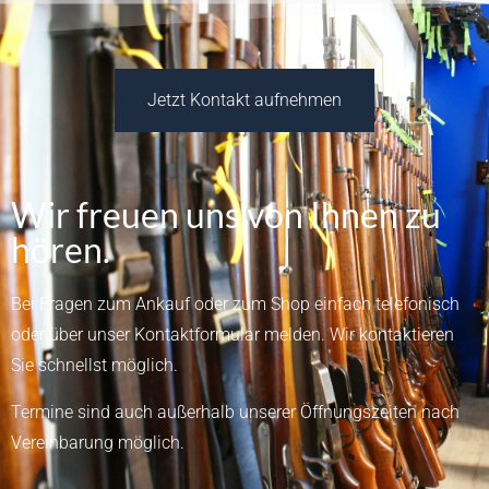
Jetzt Kontakt aufnehmen
Wir freuen uns von Ihnen zu
hören.
Bei Fragen zum Ankauf oder zum Shop einfach telefonisch
oder über unser
Kontaktformular
melden.
Wir kontaktieren
Sie schnellst möglich.
Termine sind auch außerhalb unserer Öffnungszeiten nach
Vereinbarung möglich.