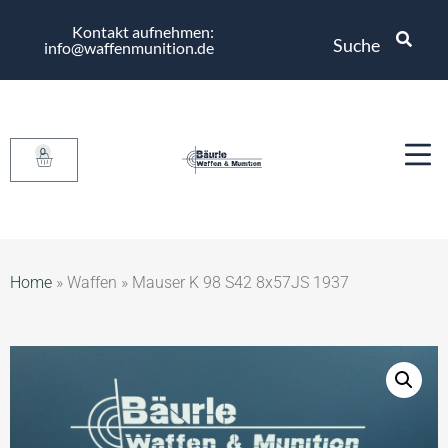
Kontakt aufnehmen:
Suche
info@waffenmunition.de
0
Home
»
Waffen
»
Mauser K 98 S42 8x57JS 1937