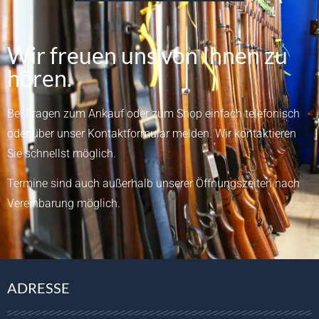
Wir freuen uns von Ihnen zu
hören.
Bei Fragen zum Ankauf oder zum Shop einfach telefonisch
oder über unser
Kontaktformular
melden.
Wir kontaktieren
Sie schnellst möglich.
Termine sind auch außerhalb unserer Öffnungszeiten nach
Vereinbarung möglich.
ADRESSE