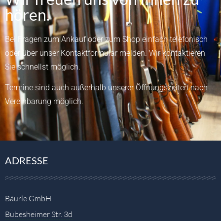
hören.
Bei Fragen zum Ankauf oder zum Shop einfach telefonisch
oder über unser
Kontaktformular
melden.
Wir kontaktieren
Sie schnellst möglich.
Termine sind auch außerhalb unserer Öffnungszeiten nach
Vereinbarung möglich.
ADRESSE
Bäurle GmbH
Bubesheimer Str. 3d