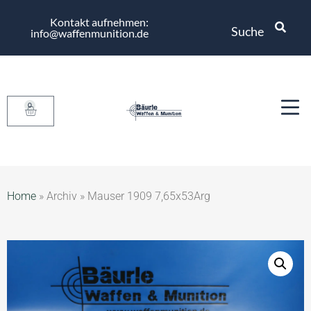
Kontakt aufnehmen:
Suche
info@waffenmunition.de
0
Home
»
Archiv
»
Mauser 1909 7,65x53Arg