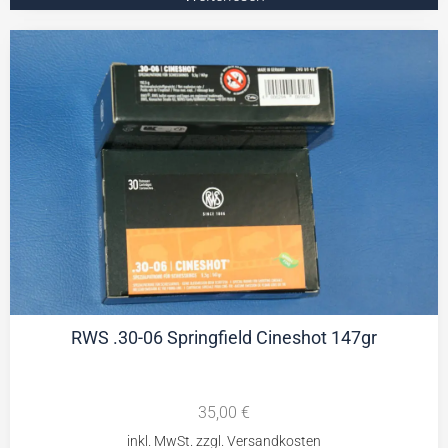
RWS .30-06 Springfield Cineshot 147gr
35,00
€