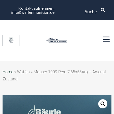
Kontakt aufnehmen:
Suche
info@waffenmunition.de
0
Home
»
Waffen
»
Mauser 1909 Peru 7,65x53Arg – Arsenal
Zustand