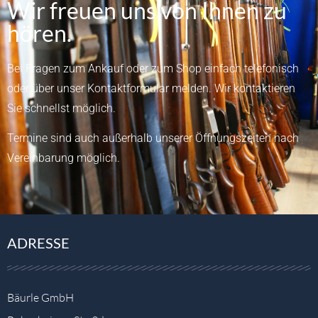
Wir freuen uns von Ihnen zu
hören.
Bei Fragen zum Ankauf oder zum Shop einfach telefonisch
oder über unser
Kontaktformular
melden.
Wir kontaktieren
Sie schnellst möglich.
Termine sind auch außerhalb unserer Öffnungszeiten nach
Vereinbarung möglich.
ADRESSE
Bäurle GmbH