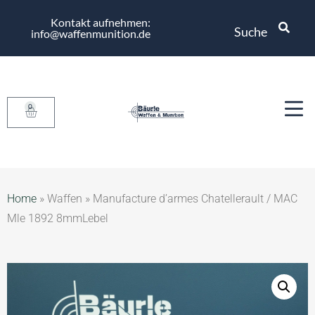
Kontakt aufnehmen:
Suche
info@waffenmunition.de
0
Home
»
Waffen
»
Manufacture d’armes Chatellerault / MAC
Mle 1892 8mmLebel