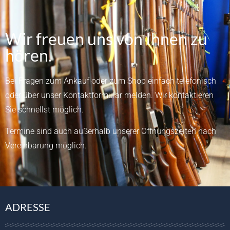
Wir freuen uns von Ihnen zu
hören.
Bei Fragen zum Ankauf oder zum Shop einfach telefonisch
oder über unser
Kontaktformular
melden.
Wir kontaktieren
Sie schnellst möglich.
Termine sind auch außerhalb unserer Öffnungszeiten nach
Vereinbarung möglich.
ADRESSE