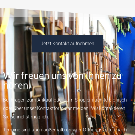
Jetzt Kontakt aufnehmen
Wir freuen uns von Ihnen zu
hören.
Bei Fragen zum Ankauf oder zum Shop einfach telefonisch
oder über unser
Kontaktformular
melden.
Wir kontaktieren
Sie schnellst möglich.
Termine sind auch außerhalb unserer Öffnungszeiten nach