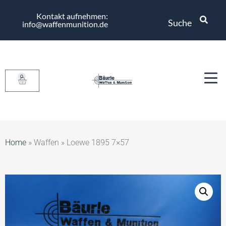
Kontakt aufnehmen:
Suche
info@waffenmunition.de
0
Home
»
Waffen
»
Loewe 1895 7×57