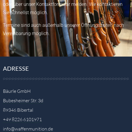
oder über unser
Kontaktformular
melden.
Wir kontaktieren
Sie schnellst möglich.
Termine sind auch außerhalb unserer Öffnungszeiten nach
Vereinbarung möglich.
ADRESSE
Bäurle GmbH
Bubesheimer Str. 3d
89346 Bibertal
+49 8226 6101971
info@waffenmunition.de