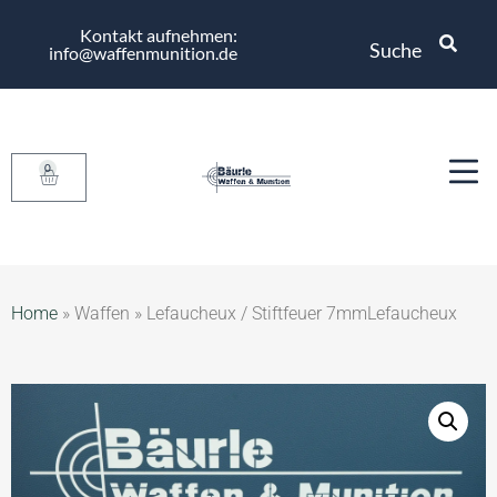
Kontakt aufnehmen:
Suche
info@waffenmunition.de
0
Home
»
Waffen
»
Lefaucheux / Stiftfeuer 7mmLefaucheux