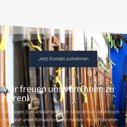
Jetzt Kontakt aufnehmen
Wir freuen uns von Ihnen zu
hören.
Bei Fragen zum Ankauf oder zum Shop einfach telefonisch
oder über unser
Kontaktformular
melden.
Wir kontaktieren