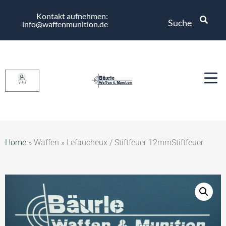
Kontakt aufnehmen:
Suche
info@waffenmunition.de
0
Home
»
Waffen
»
Lefaucheux / Stiftfeuer 12mmStiftfeuer