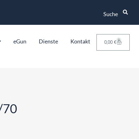
Suche
eGun
Dienste
Kontakt
0
0,00
€
/70