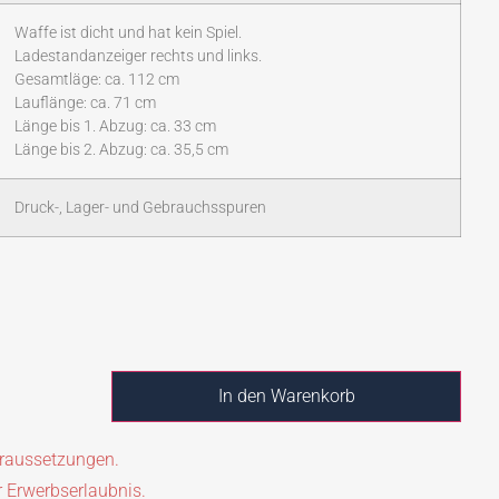
Waffe ist dicht und hat kein Spiel.
Ladestandanzeiger rechts und links.
Gesamtläge: ca. 112 cm
Lauflänge: ca. 71 cm
Länge bis 1. Abzug: ca. 33 cm
Länge bis 2. Abzug: ca. 35,5 cm
Druck-, Lager- und Gebrauchsspuren
In den Warenkorb
oraussetzungen.
r Erwerbserlaubnis.