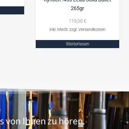
265gr
119,00
€
Weiterlesen
s von Ihnen zu hören.