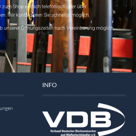
 zum Shop einfach telefonisch oder über
en.
Wir kontaktieren Sie schnellst möglich.
b unserer Öffnungszeiten nach Vereinbarung möglich.
INFO
gungen