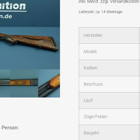
Lieferzeit: ca. 14 Werktage
Hersteller:
Modell:
Kaliber:
Beschuss:
Lauf:
Züge/Felder:
 Person:
Baujahr: