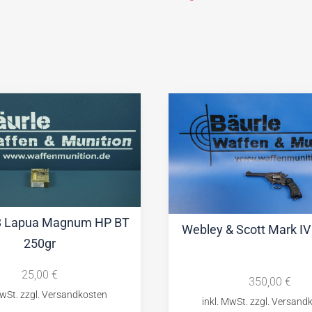
8 Lapua Magnum HP BT
Webley & Scott Mark I
250gr
25,00
€
350,00
€