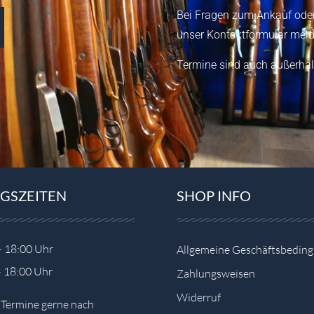
Bei Fragen zum Ankauf oder
unser
Kontaktformular
meld
Termine sind auch außerhal
GSZEITEN
SHOP INFO
– 18:00 Uhr
Allgemeine Geschäftsbedin
– 18:00 Uhr
Zahlungsweisen
Widerruf
e Termine gerne nach