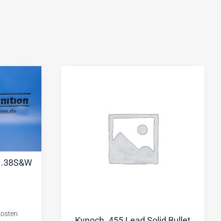
V .38S&W
Kynoch .455 Lead Solid Bullet