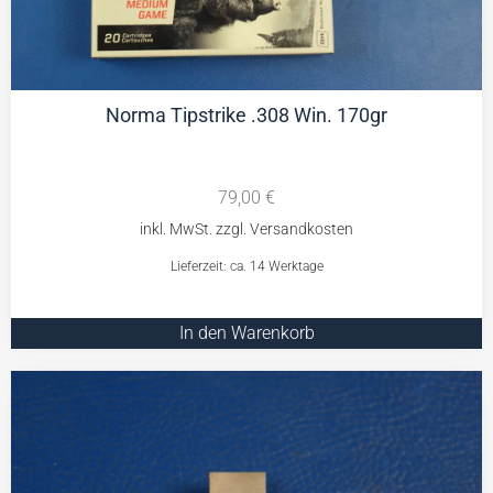
Norma Tipstrike .308 Win. 170gr
79,00
€
Lieferzeit: ca. 14 Werktage
In den Warenkorb