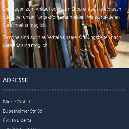
Bei Fragen zum Ankauf oder zum Shop einfach telefonisch
oder über unser
Kontaktformular
melden.
Wir kontaktieren
Sie schnellst möglich.
Termine sind auch außerhalb unserer Öffnungszeiten nach
Vereinbarung möglich.
ADRESSE
Bäurle GmbH
Bubesheimer Str. 3d
89346 Bibertal