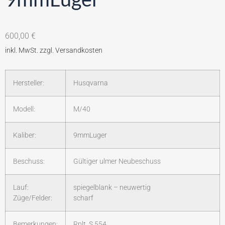
600,00
€
Hersteller:
Husqvarna
Modell:
M/40
Kaliber:
9mmLuger
Beschuss:
Gültiger ulmer Neubeschuss
Lauf:
spiegelblank – neuwertig
Züge/Felder:
scharf
Bemerkungen:
Rplt. S 554