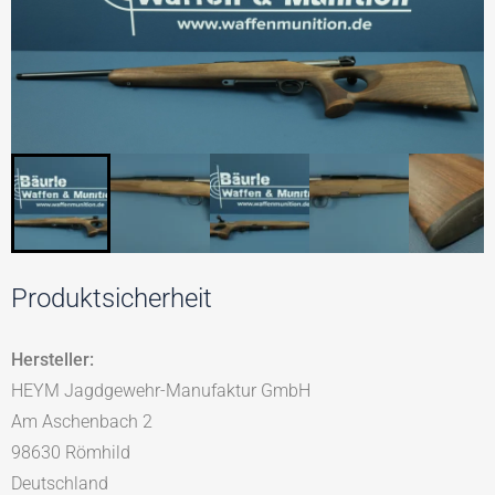
Produktsicherheit
Hersteller:
HEYM Jagdgewehr-Manufaktur GmbH
Am Aschenbach 2
98630 Römhild
Deutschland