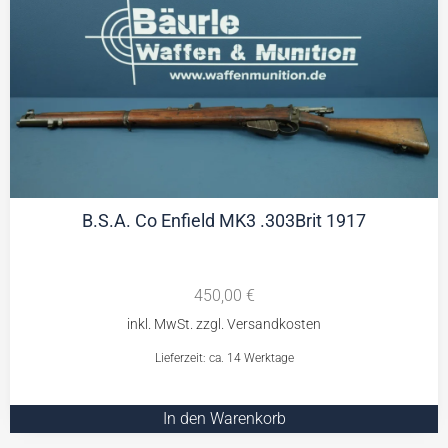
B.S.A. Co Enfield MK3 .303Brit 1917
450,00
€
Lieferzeit: ca. 14 Werktage
In den Warenkorb