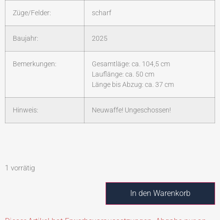
Züge/Felder:
scharf
Baujahr:
2025
Bemerkungen:
Gesamtläge: ca. 104,5 cm
Lauflänge: ca. 50 cm
Länge bis Abzug: ca. 37 cm
Hinweis:
Neuwaffe! Ungeschossen!
1 vorrätig
In den Warenkorb