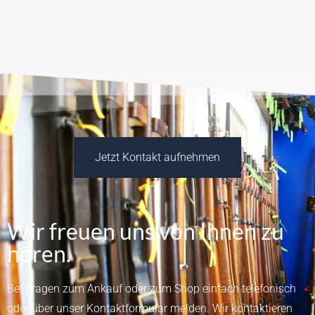
Jetzt Kontakt aufnehmen
Wir freuen uns von Ihnen zu
hören.
Bei Fragen zum Ankauf oder zum Shop einfach telefonisch
oder über unser
Kontaktformular
melden.
Wir kontaktieren