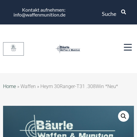
Kontakt aufnehmen:
Suche
info@waffenmunition.de
0
Home
»
Waffen
»
Heym 30Ranger-T31 .308Win *Neu*