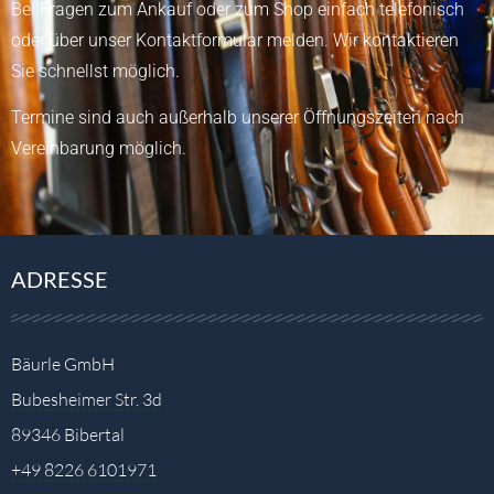
Bei Fragen zum Ankauf oder zum Shop einfach telefonisch
oder über unser
Kontaktformular
melden.
Wir kontaktieren
Sie schnellst möglich.
Termine sind auch außerhalb unserer Öffnungszeiten nach
Vereinbarung möglich.
ADRESSE
Bäurle GmbH
Bubesheimer Str. 3d
89346 Bibertal
+49 8226 6101971