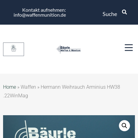
Kontakt aufnehmen:
Suche
info@waffenmunition.de
0
Home
»
Waffen
»
Hermann Weihrauch Arminius HW38
.22WinMag