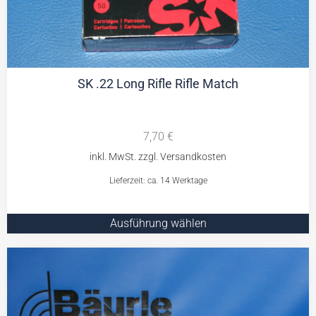
SK .22 Long Rifle Rifle Match
7,70
€
Lieferzeit: ca. 14 Werktage
Ausführung wählen