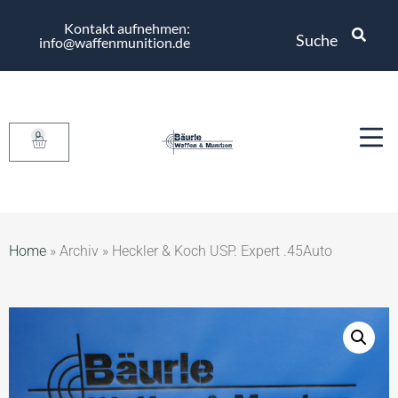
Kontakt aufnehmen:
Suche
info@waffenmunition.de
0
Home
»
Archiv
»
Heckler & Koch USP. Expert .45Auto