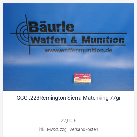
GGG .223Remington Sierra Matchking 77gr
22,00
€