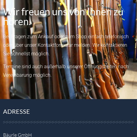
Wir freuen uns von Ihnen zu
hören.
Bei Fragen zum Ankauf oder zum Shop einfach telefonisch
oder über unser
Kontaktformular
melden.
Wir kontaktieren
Sie schnellst möglich.
Termine sind auch außerhalb unserer Öffnungszeiten nach
Vereinbarung möglich.
ADRESSE
Bäurle GmbH