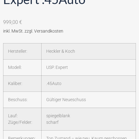
999,00
€
Hersteller:
Heckler & Koch
Modell:
USP. Expert
Kaliber:
.45Auto
Beschuss:
Gültiger Neueschuss
Lauf:
spiegelblank
Züge/Felder:
scharf
Bemerkungen:
Top Zustand – wie neu. Kaum geschossen.