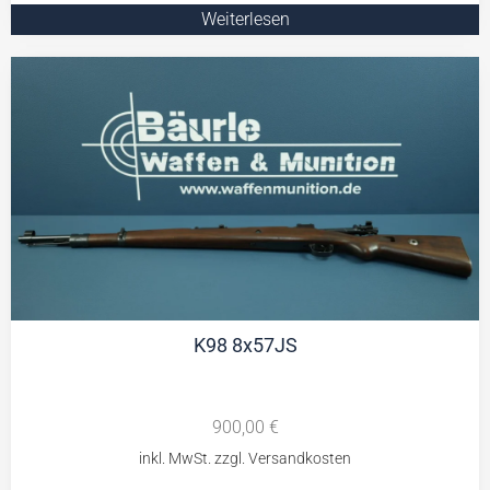
Weiterlesen
K98 8x57JS
900,00
€