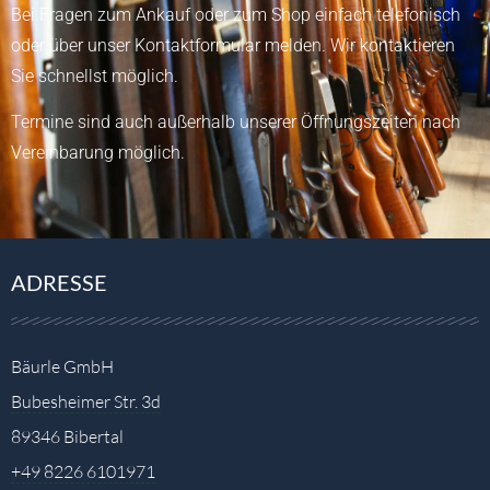
Bei Fragen zum Ankauf oder zum Shop einfach telefonisch
oder über unser
Kontaktformular
melden.
Wir kontaktieren
Sie schnellst möglich.
Termine sind auch außerhalb unserer Öffnungszeiten nach
Vereinbarung möglich.
ADRESSE
Bäurle GmbH
Bubesheimer Str. 3d
89346 Bibertal
+49 8226 6101971