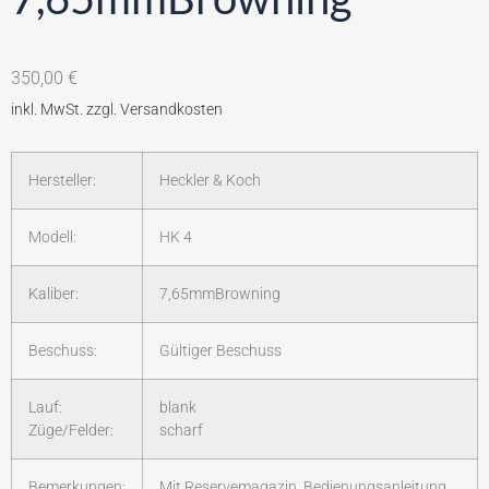
350,00
€
Hersteller:
Heckler & Koch
Modell:
HK 4
Kaliber:
7,65mmBrowning
Beschuss:
Gültiger Beschuss
Lauf:
blank
Züge/Felder:
scharf
Bemerkungen:
Mit Reservemagazin, Bedienungsanleitung,