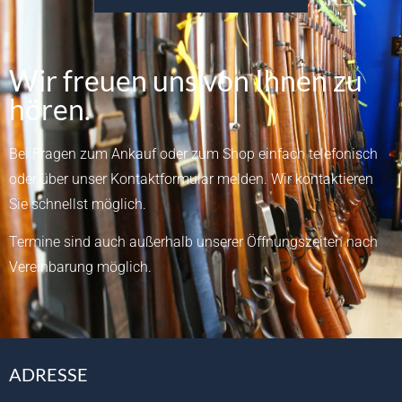
Wir freuen uns von Ihnen zu
hören.
Bei Fragen zum Ankauf oder zum Shop einfach telefonisch
oder über unser
Kontaktformular
melden.
Wir kontaktieren
Sie schnellst möglich.
Termine sind auch außerhalb unserer Öffnungszeiten nach
Vereinbarung möglich.
ADRESSE