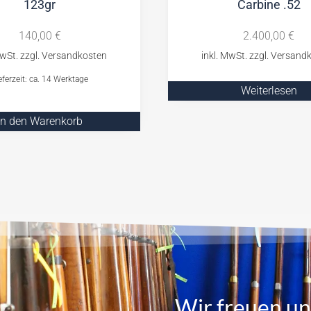
123gr
Carbine .52
140,00
€
2.400,00
€
eferzeit: ca. 14 Werktage
Weiterlesen
In den Warenkorb
Wir freuen un