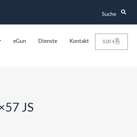
Suche
eGun
Dienste
Kontakt
0
0,00
€
×57 JS