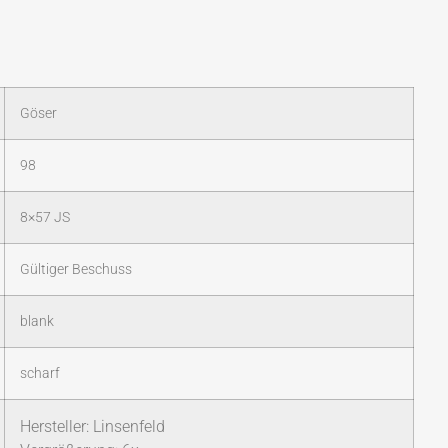
Göser
98
8×57 JS
Gültiger Beschuss
blank
scharf
Hersteller: Linsenfeld