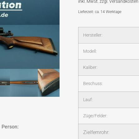
Lieferzeit: ca. 14 Werktage
Hersteller:
Modell:
Kaliber:
Beschuss:
Lauf:
Züge/Felder:
 Person:
Zielfernrohr: