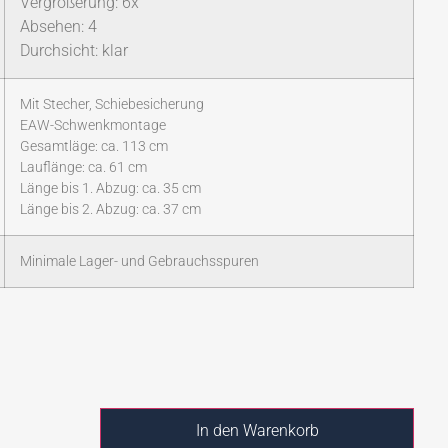
Vergrößerung: 6x
Absehen: 4
Durchsicht: klar
Mit Stecher, Schiebesicherung
EAW-Schwenkmontage
Gesamtläge: ca. 113 cm
Lauflänge: ca. 61 cm
Länge bis 1. Abzug: ca. 35 cm
Länge bis 2. Abzug: ca. 37 cm
Minimale Lager- und Gebrauchsspuren
In den Warenkorb