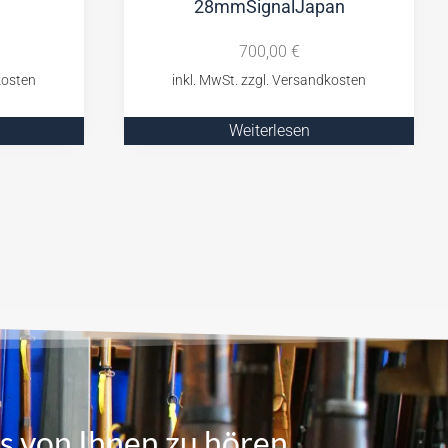
28mmSignalJapan
700,00
€
Weiterlesen
s von Ihnen zu hören.