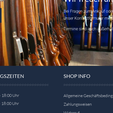
Bei Fragen zum Ankauf oder
unser
Kontaktformular
meld
Termine sind auch außerhal
GSZEITEN
SHOP INFO
– 18:00 Uhr
Allgemeine Geschäftsbedin
– 18:00 Uhr
Zahlungsweisen
Widerruf