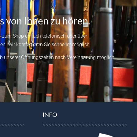
s von Ihnen zu hören.
 zum Shop einfach telefonisch oder über
en.
Wir kontaktieren Sie schnellst möglich.
b unserer Öffnungszeiten nach Vereinbarung möglich.
INFO