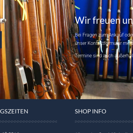
Wir freuen un
Bei Fragen zum Ankauf oder
unser
Kontaktformular
meld
Termine sind auch außerhal
GSZEITEN
SHOP INFO