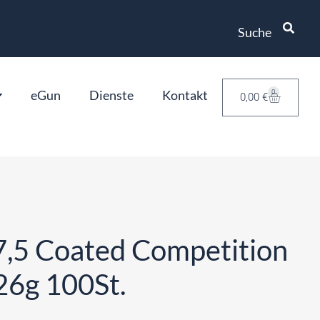
Suche
eGun
Dienste
Kontakt
0
0,00
€
,5 Coated Competition
26g 100St.