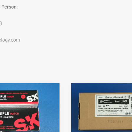
 Person:
3
ology.com