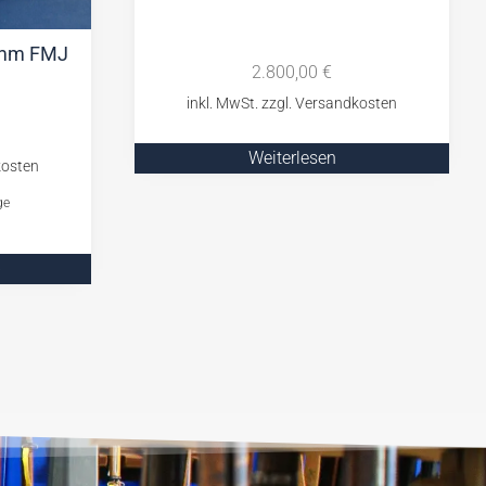
 9mm FMJ
2.800,00
€
Weiterlesen
ge
b