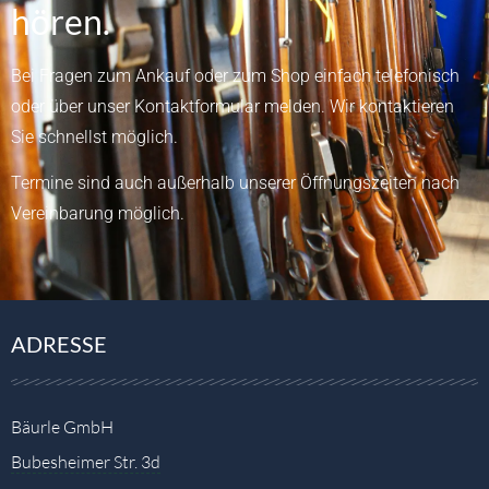
hören.
Bei Fragen zum Ankauf oder zum Shop einfach telefonisch
oder über unser
Kontaktformular
melden.
Wir kontaktieren
Sie schnellst möglich.
Termine sind auch außerhalb unserer Öffnungszeiten nach
Vereinbarung möglich.
ADRESSE
Bäurle GmbH
Bubesheimer Str. 3d