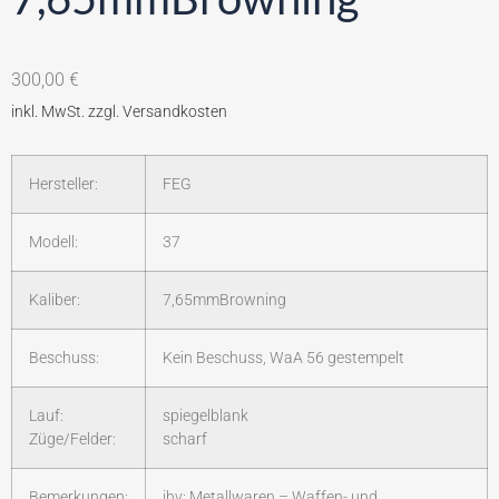
300,00
€
Hersteller:
FEG
Modell:
37
Kaliber:
7,65mmBrowning
Beschuss:
Kein Beschuss, WaA 56 gestempelt
Lauf:
spiegelblank
Züge/Felder:
scharf
Bemerkungen:
jhv: Metallwaren – Waffen- und