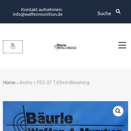
Kontakt aufnehmen:
Suche
info@waffenmunition.de
0
Home
»
Archiv
»
FEG 37 7,65mmBrowning