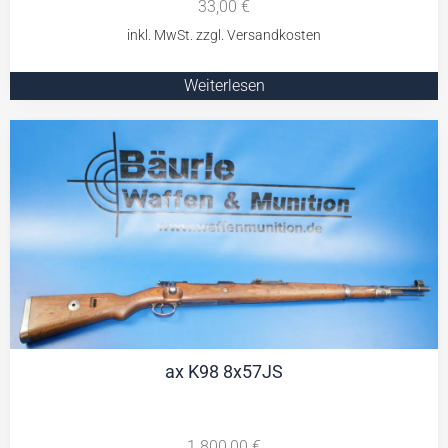
33,00
€
Weiterlesen
ax K98 8x57JS
1.800,00
€