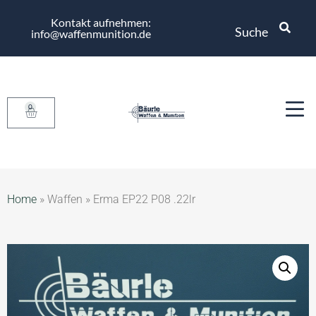
Kontakt aufnehmen:
Suche
info@waffenmunition.de
0
Home
»
Waffen
»
Erma EP22 P08 .22lr