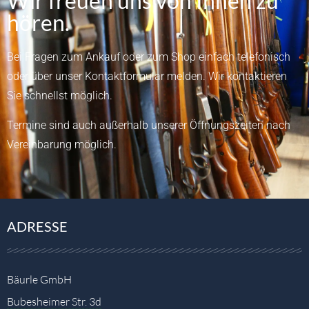
Wir freuen uns von Ihnen zu
hören.
Bei Fragen zum Ankauf oder zum Shop einfach telefonisch
oder über unser
Kontaktformular
melden.
Wir kontaktieren
Sie schnellst möglich.
Termine sind auch außerhalb unserer Öffnungszeiten nach
Vereinbarung möglich.
ADRESSE
Bäurle GmbH
Bubesheimer Str. 3d