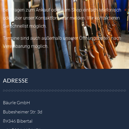
Bei Fragen zum Ankauf oder zum Shop einfach telefonisch
oder über unser
Kontaktformular
melden.
Wir kontaktieren
Sie schnellst möglich.
Termine sind auch außerhalb unserer Öffnungszeiten nach
Vereinbarung möglich.
ADRESSE
Bäurle GmbH
Bubesheimer Str. 3d
89346 Bibertal