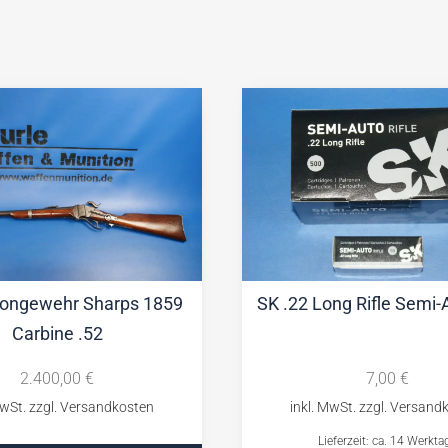
iongewehr Sharps 1859
SK .22 Long Rifle Semi-A
Carbine .52
2.400,00
€
7,00
€
Lieferzeit: ca. 14 Werkta