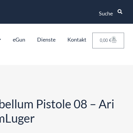
Suche
eGun
Dienste
Kontakt
0
0,00
€
bellum Pistole 08 – Ari
mLuger