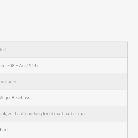
furt
stole 08 – Ari (1914)
mmLuger
ltiger Beschuss
ank, zur Laufmündung leicht matt partiell rau
harf