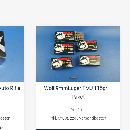
uto Rifle
Wolf 9mmLuger FMJ 115gr –
Paket
60,00
€
ge