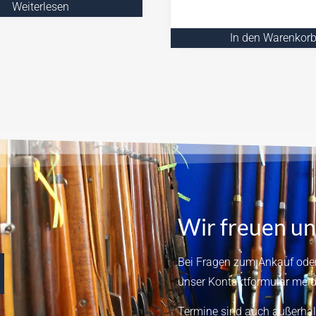
Weiterlesen
In den Warenkor
Wir freuen un
Bei Fragen zum Ankauf oder
unser
Kontaktformular
meld
Termine sind auch außerhal