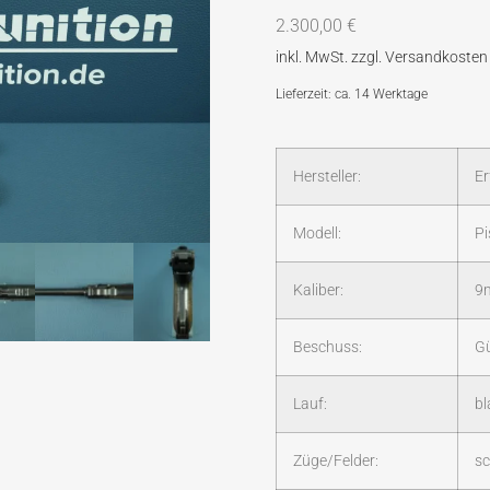
2.300,00
€
Lieferzeit: ca. 14 Werktage
Hersteller:
Er
Modell:
Pi
Kaliber:
9
Beschuss:
Gü
Lauf:
bl
Züge/Felder:
sc