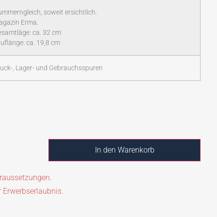
mmerngleich, soweit ersichtlich.
agazin Erma.
samtläge: ca. 32 cm
uflänge: ca. 19,8 cm
uck-, Lager- und Gebrauchsspuren
In den Warenkorb
oraussetzungen.
r Erwerbserlaubnis.