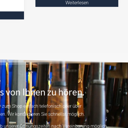
Weiterlesen
b
s von Ihnen zu hören.
 zum Shop einfach telefonisch oder über
en.
Wir kontaktieren Sie schnellst möglich.
b unserer Öffnungszeiten nach Vereinbarung möglich.